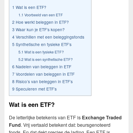
1
Wat is een ETF?
1.1
Voorbeeld van een ETF
2
Hoe werkt beleggen in ETF?
3
Waar kun je ETF’s kopen?
4
Verschillen met een beleggingsfonds
5
Synthetische en fysieke ETF’s
5.1
Wat is een fysieke ETF?
5.2
Wat is een synthetische ETF?
6
Nadelen van beleggen in ETF
7
Voordelen van beleggen in ETF
8
Risico’s van beleggen in ETF’s
9
Speculeren met ETF’s
Wat is een ETF?
De letterlijke betekenis van ETF is
Exchange Traded
Fund
. Vrij vertaald betekent dat: beursgenoteerd
fonds. En dat dekt precies de lading. Een ETF is