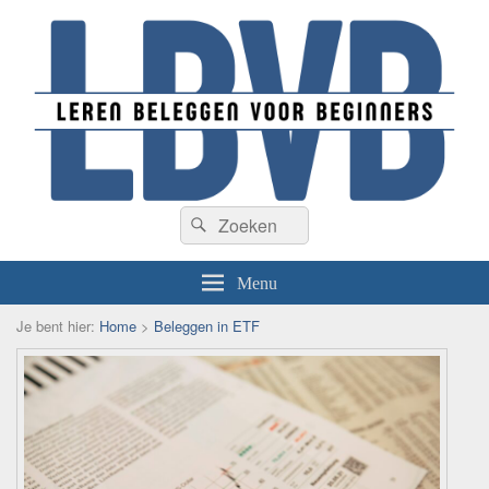
Beleggen voor beginners
Zoeken
De beste informatie over beleggen voor beginners
Zoeken
naar:
Menu
Je bent hier:
Home
>
Beleggen in ETF