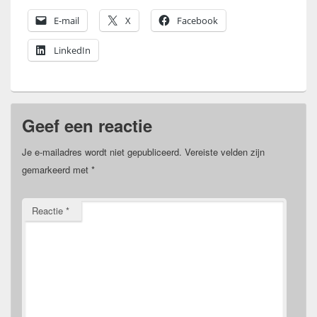
E-mail
X
Facebook
LinkedIn
Geef een reactie
Je e-mailadres wordt niet gepubliceerd.
Vereiste velden zijn
gemarkeerd met
*
Reactie
*