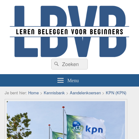
Beleggen voor beginners
Zoeken
De beste informatie over beleggen voor beginners
Zoeken
naar:
Menu
Je bent hier:
Home
>
Kennisbank
>
Aandelenkoersen
>
KPN (KPN)