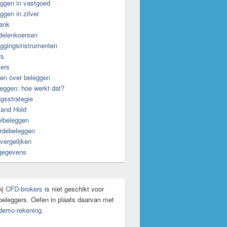
ggen in vastgoed
ggen in zilver
ank
delenkoersen
ggingsinstrumenten
rs
ers
en over beleggen
eggen: hoe werkt dat?
gsstrategie
and Hold
ibeleggen
rdebeleggen
vergelijken
gegevens
ij
CFD-brokers
is niet geschikt voor
beleggers. Oefen in plaats daarvan met
demo-rekening
.