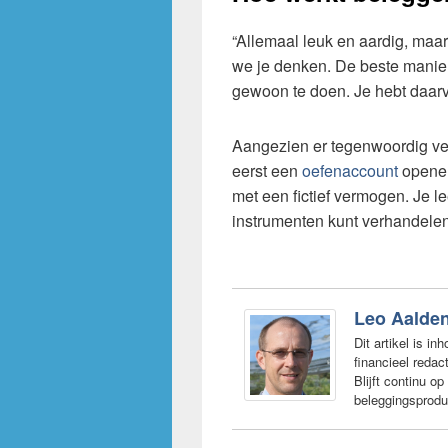
“Allemaal leuk en aardig, maar
we je denken. De beste manier
gewoon te doen. Je hebt daarv
Aangezien er tegenwoordig veel
eerst een
oefenaccount
openen
met een fictief vermogen. Je lee
instrumenten kunt verhandelen
Leo Aalde
Dit artikel is in
financieel redac
Blijft continu 
beleggingsproduc