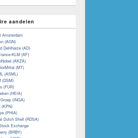
ire aandelen
t Amsterdam
on (AGN)
d Dehlhaize (AD)
France-KLM (AF)
oNobel (AKZA)
lorMittal (MT)
L (ASML)
 (DSM)
o (FUR)
eken (HEIA)
Groep (INGA)
 (KPN)
ips (PHIA)
l Dutch Shell (RDSA)
Stock Exchange
erry (BRBY)