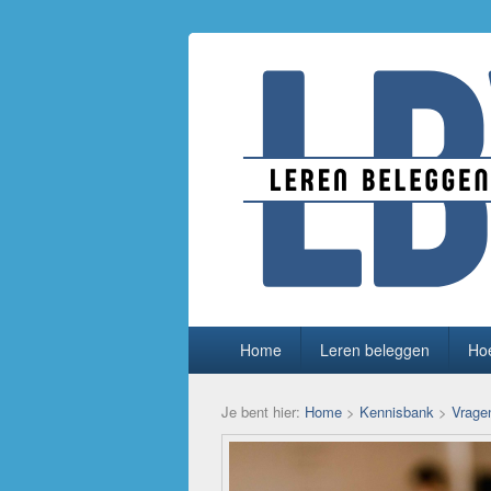
Beleggen voor
De beste informatie over beleggen voo
Primair
Home
Leren beleggen
Hoe
menu
Je bent hier:
Home
>
Kennisbank
>
Vrage