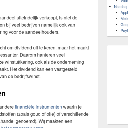
Vod
Nasdaq
Appl
ndeel uiteindelijk verkoopt, is niet de
Meta
en bij veel bedrijven namelijk ook van
Goo
Pay
ering voor de aandeelhouders.
cht om dividend uit te keren, maar het maakt
ressanter. Daarom hanteren veel
e winstuitkering, ook als de onderneming
aakt. Het dividend kan een vastgesteld
van de bedrijfswinst.
en
n andere
financiële instrumenten
waarin je
toffen (zoals goud of olie) of verschillende
ahandel genoemd). Wij maakten een