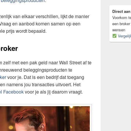
e beleggingsproducten
.
Direct aan
lijk van elkaar verschillen, lijkt de manier
Voorkom te
. Vraag en aanbod komen samen op een
een broker 
wensen
le prijs wordt bepaald.
Vergelij
broker
m zelf met een pak geld naar Wall Street af te
chreeuwend beleggingsproducten te
ker
voor je. Dat is een bedrijf dat toegang
 en namens jou transacties uitvoert. Het
l Facebook
voor je als jij daarom vraagt.