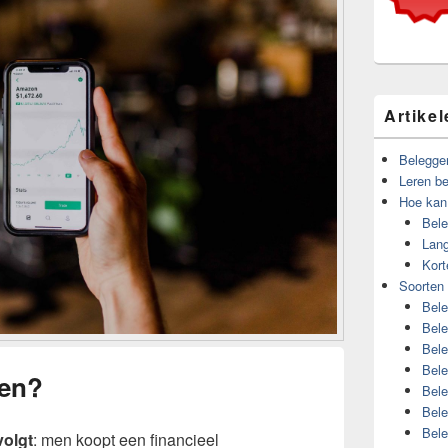
gebied
Artike
Belegge
Leren b
Hoe kan
Bele
Lang
Kort
Soorten
Bele
Bele
Bele
Bele
gen?
Bele
Bele
Bele
volgt
: men koopt een financieel