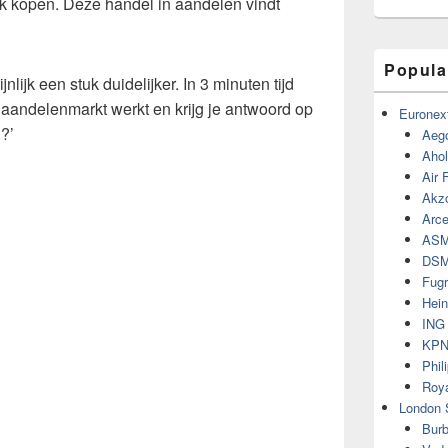
k kopen. Deze handel in aandelen vindt
Popula
lijk een stuk duidelijker. In 3 minuten tijd
 aandelenmarkt werkt en krijg je antwoord op
Euronex
?’
Aeg
Ahol
Air 
Akz
Arce
ASM
DSM
Fugr
Hein
ING 
KPN
Phil
Roya
London 
Burb