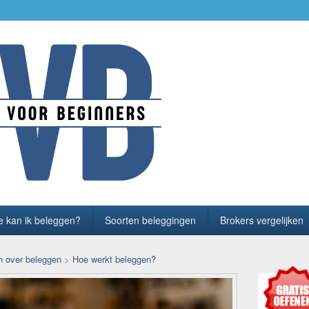
 beginners
r beginners
 kan ik beleggen?
Soorten beleggingen
Brokers vergelijken
n over beleggen
>
Hoe werkt beleggen?
Primaire
zijbalk
widget