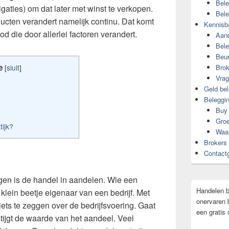
Bele
gaties) om dat later met winst te verkopen.
Bele
ucten verandert namelijk continu. Dat komt
Kennisb
d die door allerlei factoren verandert.
Aan
Bele
Beu
e
Brok
[
sluit
]
Vrag
Geld bel
Beleggin
Buy 
Groe
ijk?
Waa
Brokers 
Contact
en is de handel in aandelen. Wie een
Handelen b
klein beetje eigenaar van een bedrijf. Met
onervaren 
ets te zeggen over de bedrijfsvoering. Gaat
een gratis
stijgt de waarde van het aandeel. Veel