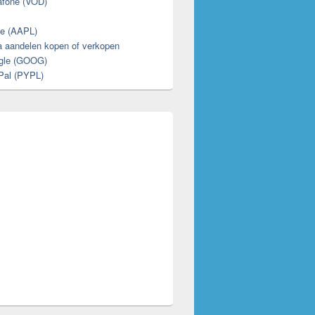
afone (VOD)
e (AAPL)
 aandelen kopen of verkopen
gle (GOOG)
Pal (PYPL)